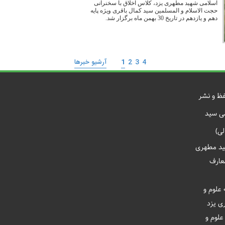
اسلامی شهید مطهری یزد، کلاس اخلاق با سخنرانی
حجت الاسلام و المسلمین سید کمال باقری ویژه پایه
دهم و یازدهم در تاریخ 30 بهمن ماه برگزار شد.
4
3
2
1
آرشیو خبر‌ها
فظ و نشر
می سيد
لی)
ید مطهری
معارف
 علوم و
ی یزد
علوم و