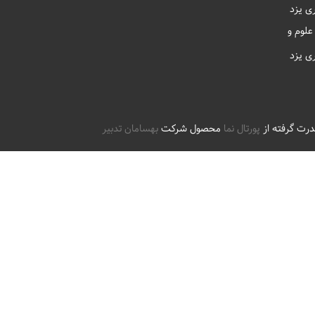
ی یزد
علوم و
ی یزد
درت گرفته از
پورتال نما
محصول شرکت
بهسامان تدبیر