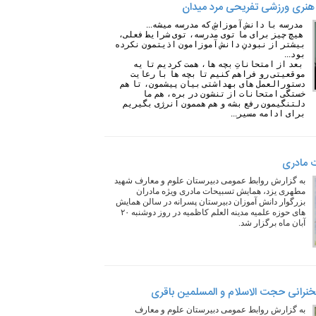
 هنری ورزشی تفریحی مرد میدان
مدرسه با دانش آموزاشِ که مدرسه میشه...
هیچ چیز برای ما توی مدرسه، توی شرایط فعلی،
بیشتر از نبودنِ دانش آموزامون اذیتمون نکرده
بود...
بعد از امتحاناتِ بچه ها، همت کردیم تا یه
موقعیتی رو فراهم کنیم تا بچه ها با رعایت
دستورالعمل های بهداشتی بیان پیشمون، تا هم
خستگی امتحانات از تنشون در بره، هم ما
دلتنگیمون رفع بشه و هم هممون انرژی بگیریم
برای ادامه مسیر...
 مادری
به گزارش روابط عمومی دبیرستان علوم و معارف شهید
مطهری یزد، همایش تسبیحات مادری ویژه مادران
بزرگوار دانش آموزان دبیرستان پسرانه در سالن همایش
های حوزه علمیه مدینه العلم کاظمیه در روز دوشنبه ۲۰
آبان ماه برگزار شد.
خنرانی حجت الاسلام و المسلمین باقری
به گزارش روابط عمومی دبیرستان علوم و معارف