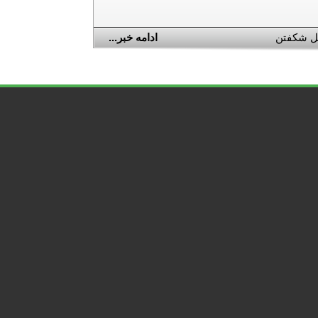
 شکفتن
ادامه خبر...